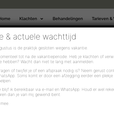
Home
Klachten
Behandelingen
Tarieven &
e & actuele wachttijd
ugustus is de praktijk gesloten wegens vakantie.
omenteel tot na de vakantieperiode. Heb je klachten of verw
te hebben? Wacht dan niet te lang met aanmelden.
en in de onderbuik en het bekken(bodem)gebied en langer dan 
ragen of twijfel je of een afspraak nodig is? Neem gerust con
jn gaat vaak samen met klachten rondom plassen, ontlasting
WhatsApp. Soms komt er door een afzegging eerder een plekje v
helpen.
p jouw eigen welbevinden en op de contacten met anderen, zow
e blijf ik bereikbaar via e-mail en WhatsApp. Houd er wel re
uren dan je van mij gewend bent.
19%) een vorm van chronische pijn. Er is niet precies bekend
n.
Er is steeds meer bekend over het feit dat ons brein een gro
 mee.
e bekkenbodem kan zijn bij deze pijn.