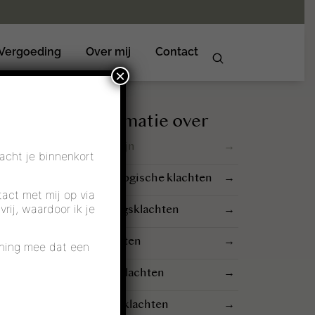
 Vergoeding
Over mij
Contact
×
Meer informatie over
Ik heb bekkenpijn
→
acht je binnenkort
Ik heb gynaecologische klachten
→
6
tact met mij op via
 en
rij, waardoor ik je
Ik heb ontlastingsklachten
→
el
Ik heb plasklachten
→
kening mee dat een
Ik heb prostaatklachten
→
te rol
Ik heb seksuele klachten
→