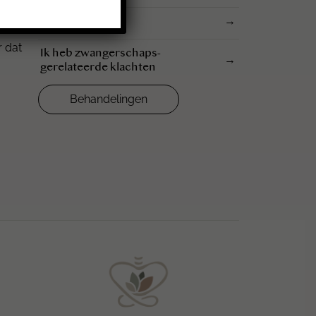
Ik heb stuitpijn
→
r dat
Ik heb zwangerschaps-
→
gerelateerde klachten
Behandelingen