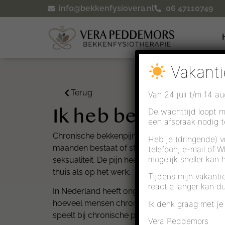
info@bekkenfysiovera.nl
06 47110749
Vakanti
Terug
Van 24 juli t/m 14 a
Ik heb bekkenpijn
De wachttijd loopt m
een afspraak nodig 
Chronische bekkenpijn is pijn die je kan voel
Heb je (dringende) v
maanden bestaat of steeds terugkomt. Deze pi
telefoon, e-mail of 
mogelijk sneller kan 
seksualiteit. De pijn heeft meestal invloed o
thuis als op het werk.
Tijdens mijn vakanti
reactie langer kan d
In Nederland heeft ongeveer 1 op de 5 mensen (
hoeveel mensen chronische bekkenpijn hebbe
Ik denk graag met je
speelt bij chronische pijn. En wat de rol van d
Vera Peddemors